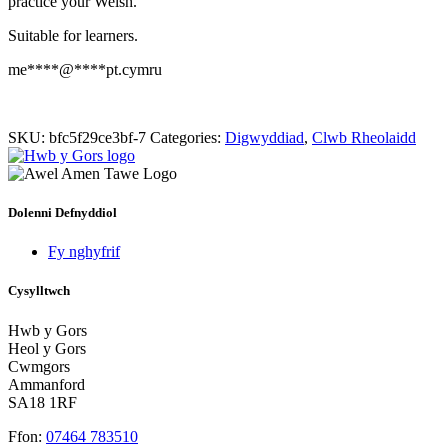
practice your Welsh.
Suitable for learners.
me
****
@
****
pt.cymru
SKU:
bfc5f29ce3bf-7
Categories:
Digwyddiad
,
Clwb Rheolaidd
Dolenni Defnyddiol
Fy nghyfrif
Cysylltwch
Hwb y Gors
Heol y Gors
Cwmgors
Ammanford
SA18 1RF
Ffon:
07464 783510