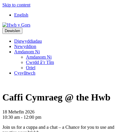
Skip to content
Top
English
Navigation
Main
Dewislen
Navigation
Digwyddiadau
Newyddion
Amdanom Ni
Amdanom Ni
Cwrdd â’r Tîm
Oriel
Cysylltwch
Caffi Cymraeg @ the Hwb
18 Mehefin 2026
10:30 am - 12:00 pm
Join us for a cuppa and a chat – a Chance for you to use and