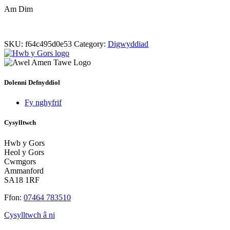
Am Dim
SKU:
f64c495d0e53
Category:
Digwyddiad
Dolenni Defnyddiol
Fy nghyfrif
Cysylltwch
Hwb y Gors
Heol y Gors
Cwmgors
Ammanford
SA18 1RF
Ffon:
07464 783510
Cysylltwch â ni