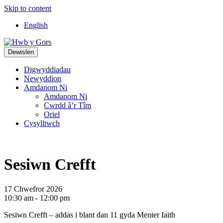
Skip to content
Top
English
Navigation
Main
Dewislen
Navigation
Digwyddiadau
Newyddion
Amdanom Ni
Amdanom Ni
Cwrdd â’r Tîm
Oriel
Cysylltwch
Sesiwn Crefft
17 Chwefror 2026
10:30 am - 12:00 pm
Sesiwn Crefft – addas i blant dan 11 gyda Menter Iaith