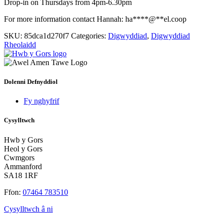
Drop-in on Thursdays from 4pm-6.30pm
For more information contact Hannah:
ha
****
@
**
el.coop
SKU:
85dca1d270f7
Categories:
Digwyddiad
,
Digwyddiad
Rheolaidd
Dolenni Defnyddiol
Fy nghyfrif
Cysylltwch
Hwb y Gors
Heol y Gors
Cwmgors
Ammanford
SA18 1RF
Ffon:
07464 783510
Cysylltwch â ni