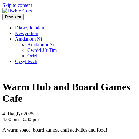
Skip to content
Top
Main
Dewislen
Navigation
Navigation
Digwyddiadau
Newyddion
Amdanom Ni
Amdanom Ni
Cwrdd â’r Tîm
Oriel
Cysylltwch
Warm Hub and Board Games
Cafe
4 Rhagfyr 2025
4:00 pm - 6:30 pm
A warm space, board games, craft activities and food!