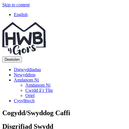
Skip to content
Top
English
Navigation
Main
Navigation
Dewislen
Digwyddiadau
Newyddion
Amdanom Ni
Amdanom Ni
Cwrdd â’r Tîm
Oriel
Cysylltwch
Cogydd/Swyddog Caffi
Disgrifiad Swydd