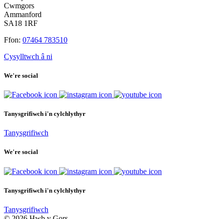
Cwmgors
Ammanford
SA18 1RF
Ffon:
07464 783510
Cysylltwch â ni
We're social
Tanysgrifiwch i'n cylchlythyr
Tanysgrifiwch
We're social
Tanysgrifiwch i'n cylchlythyr
Tanysgrifiwch
© 2026 Hwb y Gors