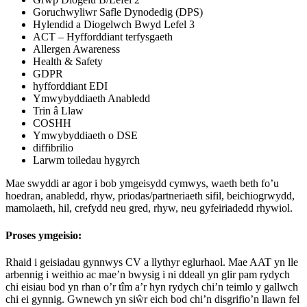
Goruchwyliwr Safle Dynodedig (DPS)
Hylendid a Diogelwch Bwyd Lefel 3
ACT – Hyfforddiant terfysgaeth
Allergen Awareness
Health & Safety
GDPR
hyfforddiant EDI
Ymwybyddiaeth Anabledd
Trin â Llaw
COSHH
Ymwybyddiaeth o DSE
diffibrilio
Larwm toiledau hygyrch
Mae swyddi ar agor i bob ymgeisydd cymwys, waeth beth fo’u
hoedran, anabledd, rhyw, priodas/partneriaeth sifil, beichiogrwydd,
mamolaeth, hil, crefydd neu gred, rhyw, neu gyfeiriadedd rhywiol.
Proses ymgeisio:
Rhaid i geisiadau gynnwys CV a llythyr eglurhaol. Mae AAT yn lle
arbennig i weithio ac mae’n bwysig i ni ddeall yn glir pam rydych
chi eisiau bod yn rhan o’r tîm a’r hyn rydych chi’n teimlo y gallwch
chi ei gynnig. Gwnewch yn siŵr eich bod chi’n disgrifio’n llawn fel