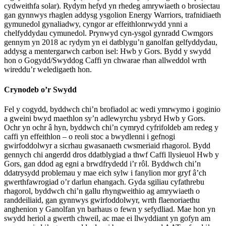
cydweithfa solar). Rydym hefyd yn rhedeg amrywiaeth o brosiectau
gan gynnwys rhaglen addysg ysgolion Energy Warriors, trafnidiaeth
gymunedol gynaliadwy, cyngor ar effeithlonrwydd ynni a
chelfyddydau cymunedol. Prynwyd cyn-ysgol gynradd Cwmgors
gennym yn 2018 ac rydym yn ei datblygu’n ganolfan gelfyddydau,
addysg a mentergarwch carbon isel: Hwb y Gors. Bydd y swydd
hon o Gogydd/Swyddog Caffi yn chwarae rhan allweddol wrth
wireddu’r weledigaeth hon.
Crynodeb o’r Swydd
Fel y cogydd, byddwch chi’n brofiadol ac wedi ymrwymo i goginio
a gweini bwyd maethlon sy’n adlewyrchu ysbryd Hwb y Gors.
Ochr yn ochr â hyn, byddwch chi’n cymryd cyfrifoldeb am redeg y
caffi yn effeithlon – o reoli stoc a bwydlenni i gefnogi
gwirfoddolwyr a sicrhau gwasanaeth cwsmeriaid rhagorol. Bydd
gennych chi angerdd dros ddatblygiad a thwf Caffi llysieuol Hwb y
Gors, gan ddod ag egni a brwdfrydedd i’r rôl. Byddwch chi’n
ddatrysydd problemau y mae eich sylw i fanylion mor gryf â’ch
gwerthfawrogiad o’r darlun ehangach. Gyda sgiliau cyfathrebu
rhagorol, byddwch chi’n gallu rhyngweithio ag amrywiaeth o
randdeiliaid, gan gynnwys gwirfoddolwyr, wrth flaenoriaethu
anghenion y Ganolfan yn barhaus o fewn y sefydliad. Mae hon yn
swydd heriol a gwerth chweil, ac mae ei llwyddiant yn gofyn am