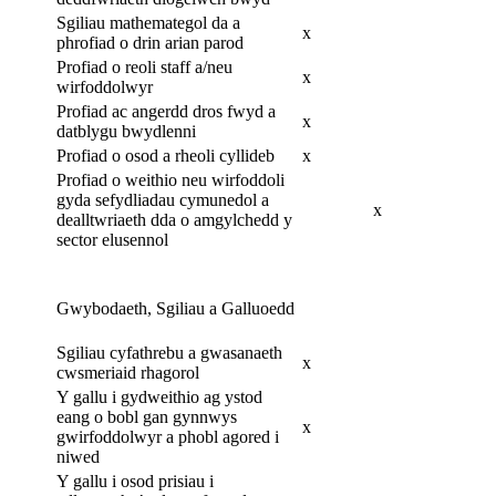
Sgiliau mathemategol da a
x
phrofiad o drin arian parod
Profiad o reoli staff a/neu
x
wirfoddolwyr
Profiad ac angerdd dros fwyd a
x
datblygu bwydlenni
Profiad o osod a rheoli cyllideb
x
Profiad o weithio neu wirfoddoli
gyda sefydliadau cymunedol a
x
dealltwriaeth dda o amgylchedd y
sector elusennol
Gwybodaeth, Sgiliau a Galluoedd
Sgiliau cyfathrebu a gwasanaeth
x
cwsmeriaid rhagorol
Y gallu i gydweithio ag ystod
eang o bobl gan gynnwys
x
gwirfoddolwyr a phobl agored i
niwed
Y gallu i osod prisiau i