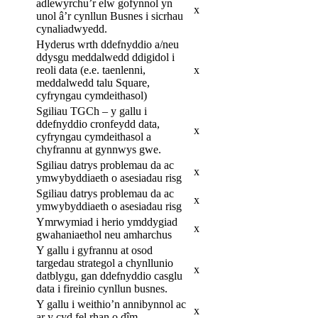
adlewyrchu’r elw gofynnol yn
x
unol â’r cynllun Busnes i sicrhau
cynaliadwyedd.
Hyderus wrth ddefnyddio a/neu
ddysgu meddalwedd ddigidol i
reoli data (e.e. taenlenni,
x
meddalwedd talu Square,
cyfryngau cymdeithasol)
Sgiliau TGCh – y gallu i
ddefnyddio cronfeydd data,
x
cyfryngau cymdeithasol a
chyfrannu at gynnwys gwe.
Sgiliau datrys problemau da ac
x
ymwybyddiaeth o asesiadau risg
Sgiliau datrys problemau da ac
x
ymwybyddiaeth o asesiadau risg
Ymrwymiad i herio ymddygiad
x
gwahaniaethol neu amharchus
Y gallu i gyfrannu at osod
targedau strategol a chynllunio
x
datblygu, gan ddefnyddio casglu
data i fireinio cynllun busnes.
Y gallu i weithio’n annibynnol ac
x
ar y cyd fel rhan o dîm.