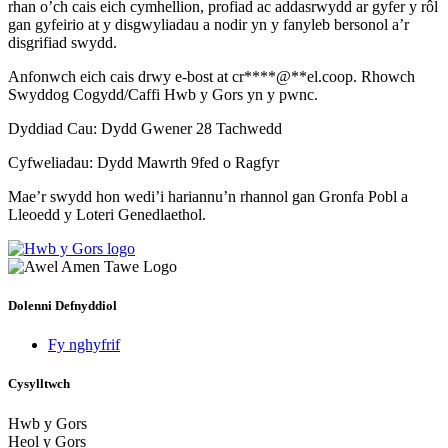
rhan o’ch cais eich cymhellion, profiad ac addasrwydd ar gyfer y rôl
gan gyfeirio at y disgwyliadau a nodir yn y fanyleb bersonol a’r
disgrifiad swydd.
Anfonwch eich cais drwy e-bost at
cr
****
@
**
el.coop
. Rhowch
Swyddog Cogydd/Caffi Hwb y Gors yn y pwnc.
Dyddiad Cau: Dydd Gwener 28 Tachwedd
Cyfweliadau: Dydd Mawrth 9fed o Ragfyr
Mae’r swydd hon wedi’i hariannu’n rhannol gan Gronfa Pobl a
Lleoedd y Loteri Genedlaethol.
Dolenni Defnyddiol
Fy nghyfrif
Cysylltwch
Hwb y Gors
Heol y Gors