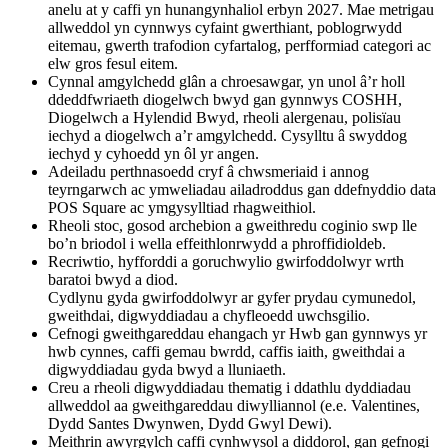
anelu at y caffi yn hunangynhaliol erbyn 2027. Mae metrigau
allweddol yn cynnwys cyfaint gwerthiant, poblogrwydd
eitemau, gwerth trafodion cyfartalog, perfformiad categori ac
elw gros fesul eitem.
Cynnal amgylchedd glân a chroesawgar, yn unol â’r holl
ddeddfwriaeth diogelwch bwyd gan gynnwys COSHH,
Diogelwch a Hylendid Bwyd, rheoli alergenau, polisïau
iechyd a diogelwch a’r amgylchedd. Cysylltu â swyddog
iechyd y cyhoedd yn ôl yr angen.
Adeiladu perthnasoedd cryf â chwsmeriaid i annog
teyrngarwch ac ymweliadau ailadroddus gan ddefnyddio data
POS Square ac ymgysylltiad rhagweithiol.
Rheoli stoc, gosod archebion a gweithredu coginio swp lle
bo’n briodol i wella effeithlonrwydd a phroffidioldeb.
Recriwtio, hyfforddi a goruchwylio gwirfoddolwyr wrth
baratoi bwyd a diod.
Cydlynu gyda gwirfoddolwyr ar gyfer prydau cymunedol,
gweithdai, digwyddiadau a chyfleoedd uwchsgilio.
Cefnogi gweithgareddau ehangach yr Hwb gan gynnwys yr
hwb cynnes, caffi gemau bwrdd, caffis iaith, gweithdai a
digwyddiadau gyda bwyd a lluniaeth.
Creu a rheoli digwyddiadau thematig i ddathlu dyddiadau
allweddol aa gweithgareddau diwylliannol (e.e. Valentines,
Dydd Santes Dwynwen, Dydd Gwyl Dewi).
Meithrin awyrgylch caffi cynhwysol a diddorol, gan gefnogi