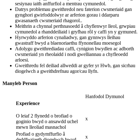
sesiynau iaith anffurfiol a mentrau cymunedol.
Datrys problemau gweithredol neu faterion cwsmeriaid gan
gynghori gwirfoddolwyr ar arferion gorau i ddarparu
gwasanaeth cwsmeriaid rhagorol..
Meithrin a chynnal perthnasoedd â chyflenwyr lleol, grwpiau
cymunedol a rhanddeiliaid i gryfhau rôl y caffi yn y gymuned.
Hyrwyddo arferion cynaliadwy, gan gynnwys lleihau
gwastraff bwyd a blaenoriaethu ffynonellau moesegol
Adolygu gweithrediadau caffi, cynigion bwydlen ac adborth
cwsmeriaid yn rheolaidd i nodi gwelliannau a chyfleoedd
arloesi.
Gweithredu fel deiliad allweddi ar gyfer yr Hwb, gan sicrhau
diogelwch a gweithdrefnau agor/cau llyfn.
Manyleb Person
Hanfodol
Dymunol
Experience
O leiaf 2 flynedd o brofiad o
x
goginio bwyd o ansawdd uchel
mewn lleoliad masnachol
Profiad o gydymffurfio â
x
deddfwriaeth diogelwch bwyd