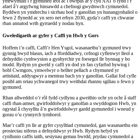
ymrwymiad i’r gymuned leol ac i bwrpas ar y cyd AAT o fynd i’r
afael â’r argyfwng hinsawdd a chefnogi gwydnwch cymunedol.
Byddwn yn ymdrechu i sicrhau bod y ganolfan yn hunangynhaliol o
fewn 2 flynedd ac yn sero net erbyn 2030, gyda’r caffi yn chwarae
rhan annatod wrth gyrraedd y nodau hyn.
Gweledigaeth ar gyfer y Caffi yn Hwb y Gors
Hoffem i’n caffi, Caffi’r Hen Ysgol, wasanaethu’r gymuned trwy
gynnig bwyd blasus, iach a fforddiadwy, cefnogi cyflenwyr lleol a
defnyddio cynhwysion a gynhyrchir yn foesegol lle bynnag y bo
modd. Rydym yn gweld y caffi yn dod yn fan cyfarfod bywiog i
bobl Cwmgors, ymwelwyr o bellter pellach a chymuned yr
artistiaid, addysgwyr a mentrau bach yn y ganolfan. Gallai fod cyfle
posibl am oriau ychwanegol trwy weithdai rhannu sgiliau o fewn y
gymuned.
Rhan allweddol o’r rôl fydd cydlynu a gweithio ochr yn ochr â staff
caffi rhan-amser, gwirfoddolwyr y ganolfan a swyddogion Hwb, yn
ogystal â chysylltu â’n gwirfoddolwyr gardd gymunedol i wneud y
gorau o’u cynnyrch tymhorol.
Mae’r caffi yn lle ar gyfer cysylltiad cymunedol, gan wasanaethu ein
prosiectau niferus a defnyddwyr yr Hwb. Rydym hefyd yn
cynllunio caffis iaith, sesiynau gemau bwrdd, prydau cymunedol a