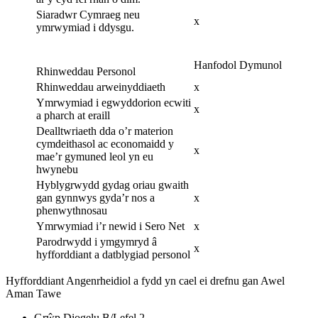
Siaradwr Cymraeg neu
x
ymrwymiad i ddysgu.
Hanfodol
Dymunol
Rhinweddau Personol
Rhinweddau arweinyddiaeth
x
Ymrwymiad i egwyddorion ecwiti
x
a pharch at eraill
Dealltwriaeth dda o’r materion
cymdeithasol ac economaidd y
x
mae’r gymuned leol yn eu
hwynebu
Hyblygrwydd gydag oriau gwaith
gan gynnwys gyda’r nos a
x
phenwythnosau
Ymrwymiad i’r newid i Sero Net
x
Parodrwydd i ymgymryd â
x
hyfforddiant a datblygiad personol
Hyfforddiant Angenrheidiol a fydd yn cael ei drefnu gan Awel
Aman Tawe
Grŵp Diogelu B/Lefel 2