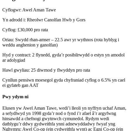
Cyflogwr: Awel Aman Tawe
Yn adrodd i: Rheolwr Canolfan Hwb y Gors
Cyflog: £30,000 pro rata
Oriau: Swydd rhan-amser – 22.5 awr yr wythnos (rota hyblyg i
weddu anghenion y ganolfan)
Hyd y contract: 2 flynedd, gyda’r posibilrwydd o estyn yn amodol
ar adolygiad
Hawl gwyliau: 25 diwrnod y flwyddyn pro rata
Cynllun pensiwn moesegol gyda chyfraniad cyflog o 6.5% yn cael
ei gyfateb gan AAT
Pwy ydym ni
Elusen yw Awel Aman Tawe, wedi’i lleoli yn nyffryn uchaf Aman,
a sefydlwyd yn 1998 gyda’r nod o fynd i’r afael â’r argyfwng
hinsawdd a chefnogi gwytnwch cymunedol. Rydym wedi
datblygu’r ddwy gydweithfa ynni adnewyddadwy fwyaf yng
Nghymru: Awel Co-op (ein cydweithfa wynt) ac Egni Co-op (ein