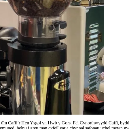
îm Caffi’r Hen Ysgol yn Hwb y Gors. Fel Cynorthwyydd Caffi, byddw
ymuned, helpu i greu man cyfeillgar a chynnal safonau uchel mewn gwa