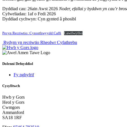
Dyddiad cau: 26ain Awst 2026
Noder, efallai y byddwn yn cau’r bros
Cyfweliadau: 1af o Fedi 2026
Dyddiad cychwyn: Cyn gynted â phosibl
Pecyn Recriwtio: Cynorthwyydd Caffi
Lawrlwytho
Post
Rydym yn recriwtio Rheolwr Cyfathrebu
navigation
Dolenni Defnyddiol
Fy nghyfrif
Cysylltwch
Hwb y Gors
Heol y Gors
Cwmgors
Ammanford
SA18 1RF