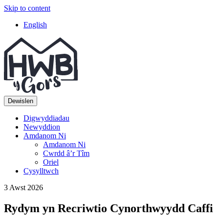
Skip to content
Top
English
Navigation
Main
Navigation
Dewislen
Digwyddiadau
Newyddion
Amdanom Ni
Amdanom Ni
Cwrdd â’r Tîm
Oriel
Cysylltwch
3 Awst 2026
Rydym yn Recriwtio Cynorthwyydd Caffi