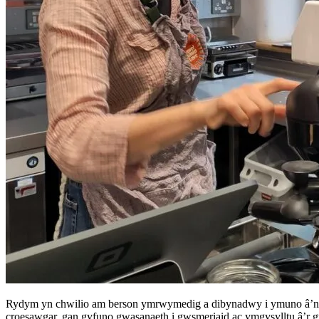
Rydym yn chwilio am berson ymrwymedig a dibynadwy i ymuno â’n t
croesawgar, gan gyfuno gwasanaeth i gwsmeriaid ac ymgysylltu â’r g