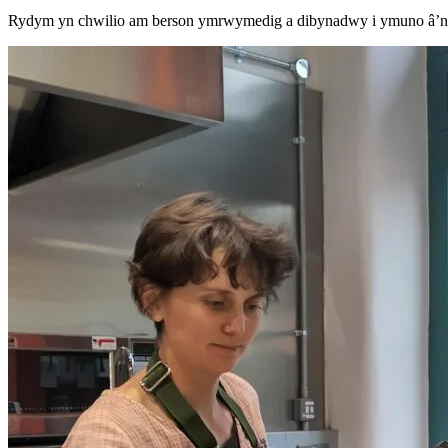
Rydym yn chwilio am berson ymrwymedig a dibynadwy i ymuno â’n 