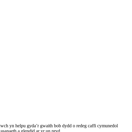
ch yn helpu gyda’r gwaith bob dydd o redeg caffi cymunedol
sanaeth a glendid ar yr un pryd.