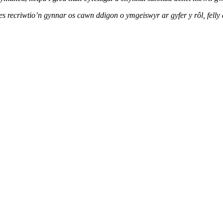
es recriwtio’n gynnar os cawn ddigon o ymgeiswyr ar gyfer y rôl, felly