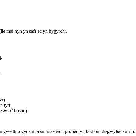
lle mai hyn yn saff ac yn hygyrch).
.
.
wr)
n tyfu
seswr Ôl-osod)
 gweithio gyda ni a sut mae eich profiad yn bodloni disgwyliadau’r rôl