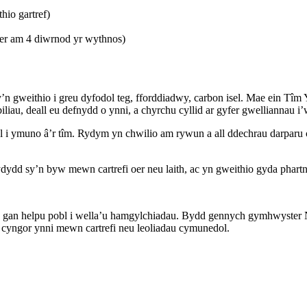
io gartref)
er am 4 diwrnod yr wythnos)
gweithio i greu dyfodol teg, fforddiadwy, carbon isel. Mae ein Tîm
iliau, deall eu defnydd o ynni, a chyrchu cyllid ar gyfer gwelliannau i’w
 ymuno â’r tîm. Rydym yn chwilio am rywun a all ddechrau darparu c
wydydd sy’n byw mewn cartrefi oer neu laith, ac yn gweithio gyda ph
ylu gan helpu pobl i wella’u hamgylchiadau. Bydd gennych gymhwyster
 cyngor ynni mewn cartrefi neu leoliadau cymunedol.