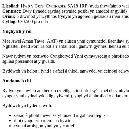
Lleoliad:
Hwb y Gors, Cwm-gors, SA18 1RF (gyda rhywfaint o weith
Contract:
Dwy flynedd (gydag estyniad posibl yn amodol ar gyllid)
Oriau:
5 diwrnod yr wythnos (rydym yn agored i geisiadau rhan-ams
Cyflog:
£30,500 pro rata
Ynghylch y rôl
Mae Awel Aman Tawe (AAT) yn elusen ynni cymunedol flaenllaw sy’n 
Nghastell-nedd Port Talbot a’r ardal leol i gadw’n gynnes, lleihau eu b
Nawr rydym yn recriwtio Cynghorydd Ynni cymwysedig a phrofiadol i
sgiliau presennol at y gwaith.
Byddwch yn helpu i fynd i’r afael â thlodi tanwydd, yn cefnogi ael
Amdanoch chi
Rydym yn chwilio am berson cyfeillgar, tosturiol sy’n cael ei symb
cyngor ynni cydnabyddedig cyfwerth), ynghyd â phrofiad o ddarparu
Byddwch yn hyderus wrth:
siarad â phobl mewn sefyllfaoedd ingol neu fregus
rhoi cyngor ymarferol a chywir
cynnal arolygon ynni yn y cartref