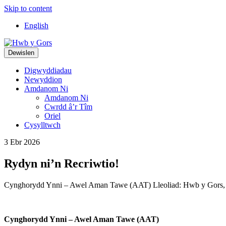
Skip to content
Top
English
Navigation
Main
Dewislen
Navigation
Digwyddiadau
Newyddion
Amdanom Ni
Amdanom Ni
Cwrdd â’r Tîm
Oriel
Cysylltwch
3 Ebr 2026
Rydyn ni’n Recriwtio!
Cynghorydd Ynni – Awel Aman Tawe (AAT) Lleoliad: Hwb y Gors, Cw
Cynghorydd Ynni – Awel Aman Tawe (AAT)