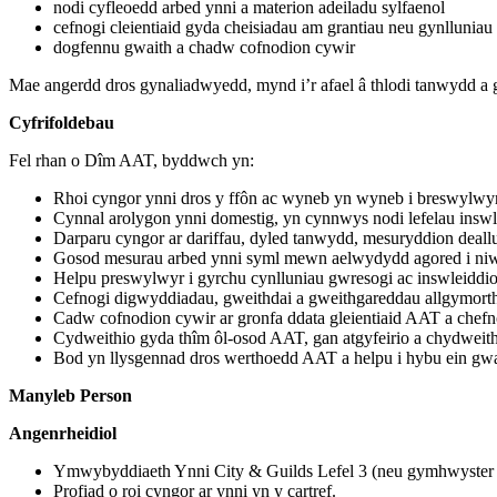
nodi cyfleoedd arbed ynni a materion adeiladu sylfaenol
cefnogi cleientiaid gyda cheisiadau am grantiau neu gynlluniau
dogfennu gwaith a chadw cofnodion cywir
Mae angerdd dros gynaliadwyedd, mynd i’r afael â thlodi tanwydd a
Cyfrifoldebau
Fel rhan o Dîm AAT, byddwch yn:
Rhoi cyngor ynni dros y ffôn ac wyneb yn wyneb i breswylwyr
Cynnal arolygon ynni domestig, yn cynnwys nodi lefelau inswle
Darparu cyngor ar dariffau, dyled tanwydd, mesuryddion deallus
Gosod mesurau arbed ynni syml mewn aelwydydd agored i niwe
Helpu preswylwyr i gyrchu cynlluniau gwresogi ac inswleiddio a
Cefnogi digwyddiadau, gweithdai a gweithgareddau allgymor
Cadw cofnodion cywir ar gronfa ddata gleientiaid AAT a chefnog
Cydweithio gyda thîm ôl-osod AAT, gan atgyfeirio a chydweit
Bod yn llysgennad dros werthoedd AAT a helpu i hybu ein gwai
Manyleb Person
Angenrheidiol
Ymwybyddiaeth Ynni City & Guilds Lefel 3 (neu gymhwyster 
Profiad o roi cyngor ar ynni yn y cartref.