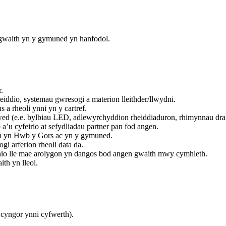
 gwaith yn y gymuned yn hanfodol.
.
iddio, systemau gwresogi a materion lleithder/llwydni.
 a rheoli ynni yn y cartref.
d (e.e. bylbiau LED, adlewyrchyddion rheiddiaduron, rhimynnau draf
’u cyfeirio at sefydliadau partner pan fod angen.
th yn Hwb y Gors ac yn y gymuned.
i arferion rheoli data da.
hio lle mae arolygon yn dangos bod angen gwaith mwy cymhleth.
th yn lleol.
cyngor ynni cyfwerth).