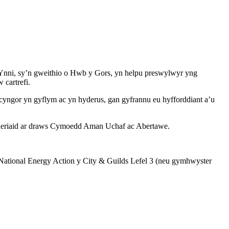
 Ynni, sy’n gweithio o Hwb y Gors, yn helpu preswylwyr yng
 cartrefi.
yngor yn gyflym ac yn hyderus, gan gyfrannu eu hyfforddiant a’u
artneriaid ar draws Cymoedd Aman Uchaf ac Abertawe.
 National Energy Action y City & Guilds Lefel 3 (neu gymhwyster