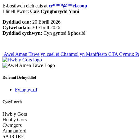
E-bostiwch eich cais at
cr
****
@
**
el.coop
Llinell Pwnc:
Cais
Cynghorydd Ynni
Dyddiad cau:
20 Ebrill 2026
Cyfweliadau:
30 Ebrill 2026
Dyddiad cychwyn:
Cyn gynted â phosibl
Post
Awel Aman Tawe yn cael ei Chanmol yn Maniffesto CTA Cymru: P
navigation
Dolenni Defnyddiol
Fy nghyfrif
Cysylltwch
Hwb y Gors
Heol y Gors
Cwmgors
Ammanford
SA18 1RF