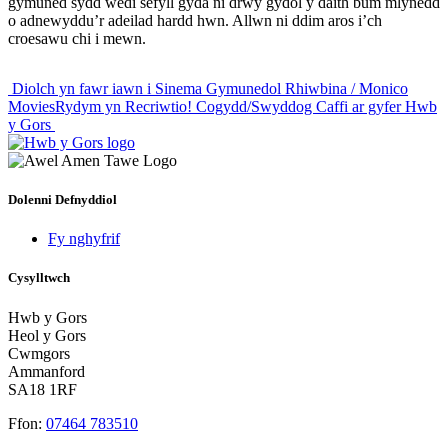
gymuned sydd wedi sefyll gyda ni drwy gydol y daith bum mlynedd
o adnewyddu’r adeilad hardd hwn. Allwn ni ddim aros i’ch
croesawu chi i mewn.
Post
Diolch yn fawr iawn i Sinema Gymunedol Rhiwbina / Monico
Movies
Rydym yn Recriwtio! Cogydd/Swyddog Caffi ar gyfer Hwb
navigation
y Gors
Dolenni Defnyddiol
Fy nghyfrif
Cysylltwch
Hwb y Gors
Heol y Gors
Cwmgors
Ammanford
SA18 1RF
Ffon:
07464 783510