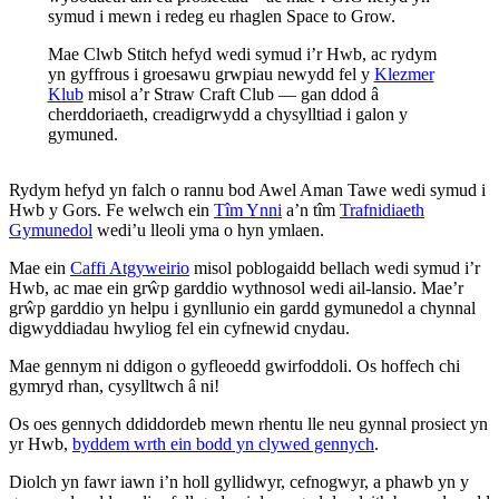
symud i mewn i redeg eu rhaglen Space to Grow.
Mae Clwb Stitch hefyd wedi symud i’r Hwb, ac rydym
yn gyffrous i groesawu grwpiau newydd fel y
Klezmer
Klub
misol a’r Straw Craft Club — gan ddod â
cherddoriaeth, creadigrwydd a chysylltiad i galon y
gymuned.
Rydym hefyd yn falch o rannu bod Awel Aman Tawe wedi symud i
Hwb y Gors. Fe welwch ein
Tîm Ynni
a’n tîm
Trafnidiaeth
Gymunedol
wedi’u lleoli yma o hyn ymlaen.
Mae ein
Caffi Atgyweirio
misol poblogaidd bellach wedi symud i’r
Hwb, ac mae ein grŵp garddio wythnosol wedi ail-lansio. Mae’r
grŵp garddio yn helpu i gynllunio ein gardd gymunedol a chynnal
digwyddiadau hwyliog fel ein cyfnewid cnydau.
Mae gennym ni ddigon o gyfleoedd gwirfoddoli. Os hoffech chi
gymryd rhan, cysylltwch â ni!
Os oes gennych ddiddordeb mewn rhentu lle neu gynnal prosiect yn
yr Hwb,
byddem wrth ein bodd yn clywed gennych
.
Diolch yn fawr iawn i’n holl gyllidwyr, cefnogwyr, a phawb yn y