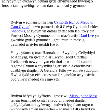
ac rydym yn cychwyn pethau gyda chymysgedd bywiog o
brosiectau a gweithgareddau dan arweiniad y gymuned.
Rydym wedi lansio rhaglen
Cymorth Iechyd Meddwl
Cam Cyntaf
mewn partneriaeth â Grŵp Cymorth Iselder
Shadows
, ac rydym yn dathlu treftadaeth leol trwy ein
Prosiect Mosaig Cymunedol, lle mae’r artist
Dani Lee
yn
gweithio gyda’r gymuned i greu murlun mosaig
trawiadol ar gyfer gerddi Hwb.
Yn y cyfamser, mae Hannah, ein Swyddog Celfyddydau
ac Addysg, yn gweithio ar Lwybr Troed Crefftau
Treftadaeth newydd, gan ein rhoi ar waith fel canolfan
Agored Cymru a chysylltu ag artistiaid a chrefftwyr i
ddatblygu rhaglen. A Gerald a Teilo yw ein Swyddogion
Hwb a fydd yn eich croesawu i’r ganolfan ac yn sicrhau
bod y lle’n rhedeg yn esmwyth.
Rydym hefyd yn gyffrous i groesawu
Mess up the Mess
fel ein tenantiaid cyntaf a fydd yn rhedeg rhaglen
gelfyddydau amlgyfrwng – cadwch lygad am ragor o
wybodaeth am eu prosiectau – ac mae’r GIG hefyd yn