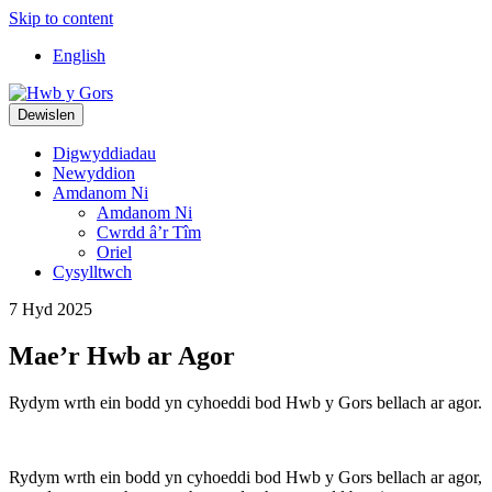
Skip to content
Top
English
Navigation
Main
Dewislen
Navigation
Digwyddiadau
Newyddion
Amdanom Ni
Amdanom Ni
Cwrdd â’r Tîm
Oriel
Cysylltwch
7 Hyd 2025
Mae’r Hwb ar Agor
Rydym wrth ein bodd yn cyhoeddi bod Hwb y Gors bellach ar agor.
Rydym wrth ein bodd yn cyhoeddi bod Hwb y Gors bellach ar agor,