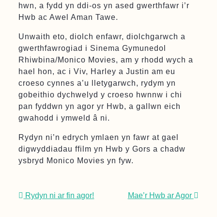
hwn, a fydd yn ddi-os yn ased gwerthfawr i’r
Hwb ac Awel Aman Tawe.
Unwaith eto, diolch enfawr, diolchgarwch a
gwerthfawrogiad i Sinema Gymunedol
Rhiwbina/Monico Movies, am y rhodd wych a
hael hon, ac i Viv, Harley a Justin am eu
croeso cynnes a’u lletygarwch, rydym yn
gobeithio dychwelyd y croeso hwnnw i chi
pan fyddwn yn agor yr Hwb, a gallwn eich
gwahodd i ymweld â ni.
Rydyn ni’n edrych ymlaen yn fawr at gael
digwyddiadau ffilm yn Hwb y Gors a chadw
ysbryd Monico Movies yn fyw.
Post navigation
Rydyn ni ar fin agor!
Mae’r Hwb ar Agor