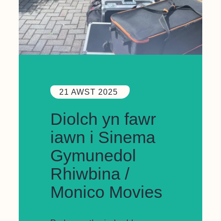
21 AWST 2025
Diolch yn fawr
iawn i Sinema
Gymunedol
Rhiwbina /
Monico Movies