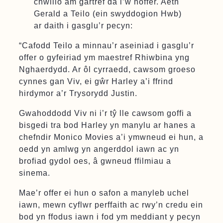
chwilio am gartref da i’w hoffer. Aeth
Gerald a Teilo (ein swyddogion Hwb)
ar daith i gasglu’r pecyn:
“Cafodd Teilo a minnau’r aseiniad i gasglu’r
offer o gyfeiriad ym maestref Rhiwbina yng
Nghaerdydd. Ar ôl cyrraedd, cawsom groeso
cynnes gan Viv, ei gŵr Harley a’i ffrind
hirdymor a’r Trysorydd Justin.
Gwahoddodd Viv ni i’r tŷ lle cawsom goffi a
bisgedi tra bod Harley yn manylu ar hanes a
chefndir Monico Movies a’i ymwneud ei hun, a
oedd yn amlwg yn angerddol iawn ac yn
brofiad gydol oes, â gwneud ffilmiau a
sinema.
Mae’r offer ei hun o safon a manyleb uchel
iawn, mewn cyflwr perffaith ac rwy’n credu ein
bod yn ffodus iawn i fod ym meddiant y pecyn