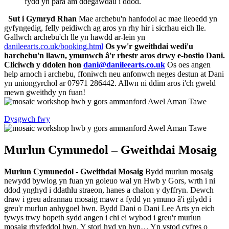
fydd yn para am ddegawdau i ddod.
Sut i Gymryd Rhan
Mae archebu'n hanfodol ac mae lleoedd yn
gyfyngedig, felly peidiwch ag aros yn rhy hir i sicrhau eich lle.
Gallwch archebu'ch lle yn hawdd ar-lein yn
danileearts.co.uk/booking.html
Os yw'r gweithdai wedi'u
harchebu'n llawn, ymunwch â'r rhestr aros drwy e-bostio Dani.
Cliciwch y ddolen hon
dani@danileearts.co.uk
Os oes angen
help arnoch i archebu, ffoniwch neu anfonwch neges destun at Dani
yn uniongyrchol ar 07971 286442. Allwn ni ddim aros i'ch gweld
mewn gweithdy yn fuan!
Dysgwch fwy
Murlun Cymunedol – Gweithdai Mosaig
Murlun Cymunedol - Gweithdai Mosaig
Bydd murlun mosaig
newydd bywiog yn fuan yn goleuo wal yn Hwb y Gors, wrth i ni
ddod ynghyd i ddathlu straeon, hanes a chalon y dyffryn. Dewch
draw i greu adrannau mosaig mawr a fydd yn ymuno â'i gilydd i
greu'r murlun anhygoel hwn. Bydd Dani o Dani Lee Arts yn eich
tywys trwy bopeth sydd angen i chi ei wybod i greu'r murlun
mosaig rhyfeddol hwn. Y stori hyd yn hyn… Yn ystod cyfres o