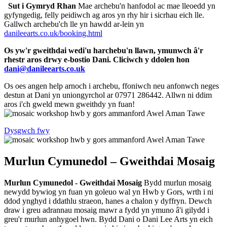
Sut i Gymryd Rhan
Mae archebu'n hanfodol ac mae lleoedd yn
gyfyngedig, felly peidiwch ag aros yn rhy hir i sicrhau eich lle.
Gallwch archebu'ch lle yn hawdd ar-lein yn
danileearts.co.uk/booking.html
Os yw'r gweithdai wedi'u harchebu'n llawn, ymunwch â'r
rhestr aros drwy e-bostio Dani. Cliciwch y ddolen hon
dani@danileearts.co.uk
Os oes angen help arnoch i archebu, ffoniwch neu anfonwch neges
destun at Dani yn uniongyrchol ar 07971 286442. Allwn ni ddim
aros i'ch gweld mewn gweithdy yn fuan!
Dysgwch fwy
Murlun Cymunedol – Gweithdai Mosaig
Murlun Cymunedol - Gweithdai Mosaig
Bydd murlun mosaig
newydd bywiog yn fuan yn goleuo wal yn Hwb y Gors, wrth i ni
ddod ynghyd i ddathlu straeon, hanes a chalon y dyffryn. Dewch
draw i greu adrannau mosaig mawr a fydd yn ymuno â'i gilydd i
greu'r murlun anhygoel hwn. Bydd Dani o Dani Lee Arts yn eich