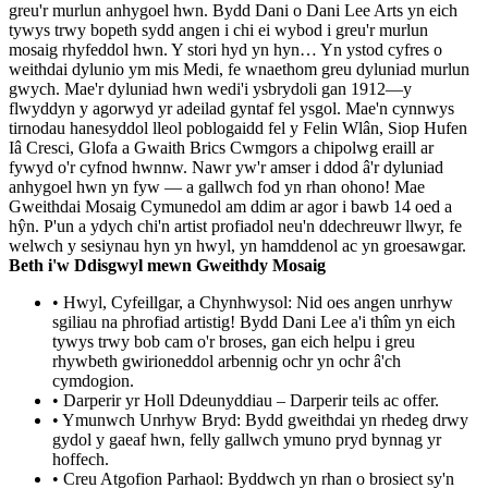
greu'r murlun anhygoel hwn. Bydd Dani o Dani Lee Arts yn eich
tywys trwy bopeth sydd angen i chi ei wybod i greu'r murlun
mosaig rhyfeddol hwn. Y stori hyd yn hyn… Yn ystod cyfres o
weithdai dylunio ym mis Medi, fe wnaethom greu dyluniad murlun
gwych. Mae'r dyluniad hwn wedi'i ysbrydoli gan 1912—y
flwyddyn y agorwyd yr adeilad gyntaf fel ysgol. Mae'n cynnwys
tirnodau hanesyddol lleol poblogaidd fel y Felin Wlân, Siop Hufen
Iâ Cresci, Glofa a Gwaith Brics Cwmgors a chipolwg eraill ar
fywyd o'r cyfnod hwnnw. Nawr yw'r amser i ddod â'r dyluniad
anhygoel hwn yn fyw — a gallwch fod yn rhan ohono! Mae
Gweithdai Mosaig Cymunedol am ddim ar agor i bawb 14 oed a
hŷn. P'un a ydych chi'n artist profiadol neu'n ddechreuwr llwyr, fe
welwch y sesiynau hyn yn hwyl, yn hamddenol ac yn groesawgar.
Beth i'w Ddisgwyl mewn Gweithdy Mosaig
• Hwyl, Cyfeillgar, a Chynhwysol: Nid oes angen unrhyw
sgiliau na phrofiad artistig! Bydd Dani Lee a'i thîm yn eich
tywys trwy bob cam o'r broses, gan eich helpu i greu
rhywbeth gwirioneddol arbennig ochr yn ochr â'ch
cymdogion.
• Darperir yr Holl Ddeunyddiau – Darperir teils ac offer.
• Ymunwch Unrhyw Bryd: Bydd gweithdai yn rhedeg drwy
gydol y gaeaf hwn, felly gallwch ymuno pryd bynnag yr
hoffech.
• Creu Atgofion Parhaol: Byddwch yn rhan o brosiect sy'n