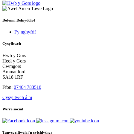
Dolenni Defnyddiol
Fy nghyfrif
Cysylltwch
Hwb y Gors
Heol y Gors
Cwmgors
Ammanford
SA18 1RF
Ffon:
07464 783510
Cysylltwch â ni
We're social
Tanysgrifiwch i'n cylchlythyr