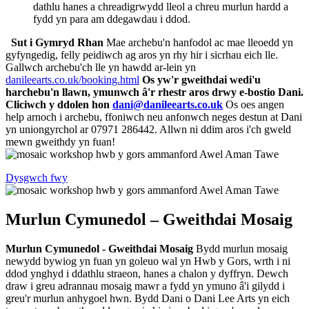
dathlu hanes a chreadigrwydd lleol a chreu murlun hardd a
fydd yn para am ddegawdau i ddod.
Sut i Gymryd Rhan
Mae archebu'n hanfodol ac mae lleoedd yn
gyfyngedig, felly peidiwch ag aros yn rhy hir i sicrhau eich lle.
Gallwch archebu'ch lle yn hawdd ar-lein yn
danileearts.co.uk/booking.html
Os yw'r gweithdai wedi'u
harchebu'n llawn, ymunwch â'r rhestr aros drwy e-bostio Dani.
Cliciwch y ddolen hon
dani@danileearts.co.uk
Os oes angen
help arnoch i archebu, ffoniwch neu anfonwch neges destun at Dani
yn uniongyrchol ar 07971 286442. Allwn ni ddim aros i'ch gweld
mewn gweithdy yn fuan!
Dysgwch fwy
Murlun Cymunedol – Gweithdai Mosaig
Murlun Cymunedol - Gweithdai Mosaig
Bydd murlun mosaig
newydd bywiog yn fuan yn goleuo wal yn Hwb y Gors, wrth i ni
ddod ynghyd i ddathlu straeon, hanes a chalon y dyffryn. Dewch
draw i greu adrannau mosaig mawr a fydd yn ymuno â'i gilydd i
greu'r murlun anhygoel hwn. Bydd Dani o Dani Lee Arts yn eich