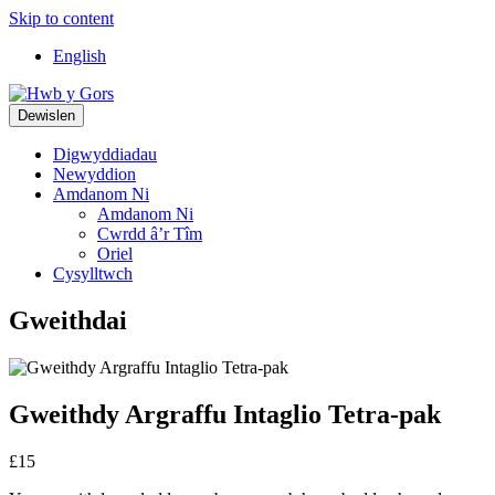
Skip to content
Top
English
Navigation
Main
Dewislen
Navigation
Digwyddiadau
Newyddion
Amdanom Ni
Amdanom Ni
Cwrdd â’r Tîm
Oriel
Cysylltwch
Gweithdai
Gweithdy Argraffu Intaglio Tetra-pak
£15