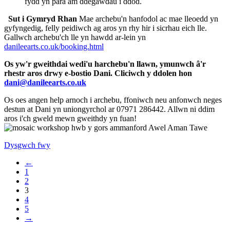
fydd yn para am ddegawdau i ddod.
Sut i Gymryd Rhan
Mae archebu'n hanfodol ac mae lleoedd yn
gyfyngedig, felly peidiwch ag aros yn rhy hir i sicrhau eich lle.
Gallwch archebu'ch lle yn hawdd ar-lein yn
danileearts.co.uk/booking.html
Os yw'r gweithdai wedi'u harchebu'n llawn, ymunwch â'r
rhestr aros drwy e-bostio Dani. Cliciwch y ddolen hon
dani@danileearts.co.uk
Os oes angen help arnoch i archebu, ffoniwch neu anfonwch neges
destun at Dani yn uniongyrchol ar 07971 286442. Allwn ni ddim
aros i'ch gweld mewn gweithdy yn fuan!
Dysgwch fwy
←
1
2
3
4
5
→