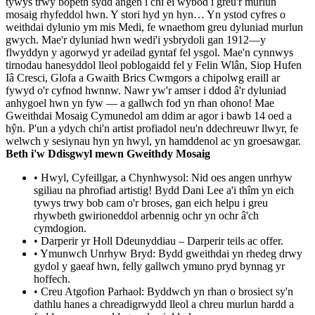
tywys trwy bopeth sydd angen i chi ei wybod i greu'r murlun
mosaig rhyfeddol hwn. Y stori hyd yn hyn… Yn ystod cyfres o
weithdai dylunio ym mis Medi, fe wnaethom greu dyluniad murlun
gwych. Mae'r dyluniad hwn wedi'i ysbrydoli gan 1912—y
flwyddyn y agorwyd yr adeilad gyntaf fel ysgol. Mae'n cynnwys
tirnodau hanesyddol lleol poblogaidd fel y Felin Wlân, Siop Hufen
Iâ Cresci, Glofa a Gwaith Brics Cwmgors a chipolwg eraill ar
fywyd o'r cyfnod hwnnw. Nawr yw'r amser i ddod â'r dyluniad
anhygoel hwn yn fyw — a gallwch fod yn rhan ohono! Mae
Gweithdai Mosaig Cymunedol am ddim ar agor i bawb 14 oed a
hŷn. P'un a ydych chi'n artist profiadol neu'n ddechreuwr llwyr, fe
welwch y sesiynau hyn yn hwyl, yn hamddenol ac yn groesawgar.
Beth i'w Ddisgwyl mewn Gweithdy Mosaig
• Hwyl, Cyfeillgar, a Chynhwysol: Nid oes angen unrhyw
sgiliau na phrofiad artistig! Bydd Dani Lee a'i thîm yn eich
tywys trwy bob cam o'r broses, gan eich helpu i greu
rhywbeth gwirioneddol arbennig ochr yn ochr â'ch
cymdogion.
• Darperir yr Holl Ddeunyddiau – Darperir teils ac offer.
• Ymunwch Unrhyw Bryd: Bydd gweithdai yn rhedeg drwy
gydol y gaeaf hwn, felly gallwch ymuno pryd bynnag yr
hoffech.
• Creu Atgofion Parhaol: Byddwch yn rhan o brosiect sy'n
dathlu hanes a chreadigrwydd lleol a chreu murlun hardd a