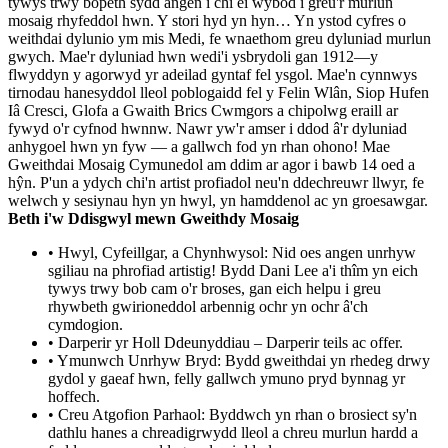
tywys trwy bopeth sydd angen i chi ei wybod i greu'r murlun
mosaig rhyfeddol hwn. Y stori hyd yn hyn… Yn ystod cyfres o
weithdai dylunio ym mis Medi, fe wnaethom greu dyluniad murlun
gwych. Mae'r dyluniad hwn wedi'i ysbrydoli gan 1912—y
flwyddyn y agorwyd yr adeilad gyntaf fel ysgol. Mae'n cynnwys
tirnodau hanesyddol lleol poblogaidd fel y Felin Wlân, Siop Hufen
Iâ Cresci, Glofa a Gwaith Brics Cwmgors a chipolwg eraill ar
fywyd o'r cyfnod hwnnw. Nawr yw'r amser i ddod â'r dyluniad
anhygoel hwn yn fyw — a gallwch fod yn rhan ohono! Mae
Gweithdai Mosaig Cymunedol am ddim ar agor i bawb 14 oed a
hŷn. P'un a ydych chi'n artist profiadol neu'n ddechreuwr llwyr, fe
welwch y sesiynau hyn yn hwyl, yn hamddenol ac yn groesawgar.
Beth i'w Ddisgwyl mewn Gweithdy Mosaig
• Hwyl, Cyfeillgar, a Chynhwysol: Nid oes angen unrhyw
sgiliau na phrofiad artistig! Bydd Dani Lee a'i thîm yn eich
tywys trwy bob cam o'r broses, gan eich helpu i greu
rhywbeth gwirioneddol arbennig ochr yn ochr â'ch
cymdogion.
• Darperir yr Holl Ddeunyddiau – Darperir teils ac offer.
• Ymunwch Unrhyw Bryd: Bydd gweithdai yn rhedeg drwy
gydol y gaeaf hwn, felly gallwch ymuno pryd bynnag yr
hoffech.
• Creu Atgofion Parhaol: Byddwch yn rhan o brosiect sy'n
dathlu hanes a chreadigrwydd lleol a chreu murlun hardd a