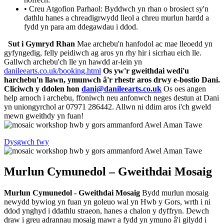
• Creu Atgofion Parhaol: Byddwch yn rhan o brosiect sy'n
dathlu hanes a chreadigrwydd lleol a chreu murlun hardd a
fydd yn para am ddegawdau i ddod.
Sut i Gymryd Rhan
Mae archebu'n hanfodol ac mae lleoedd yn
gyfyngedig, felly peidiwch ag aros yn rhy hir i sicrhau eich lle.
Gallwch archebu'ch lle yn hawdd ar-lein yn
danileearts.co.uk/booking.html
Os yw'r gweithdai wedi'u
harchebu'n llawn, ymunwch â'r rhestr aros drwy e-bostio Dani.
Cliciwch y ddolen hon
dani@danileearts.co.uk
Os oes angen
help arnoch i archebu, ffoniwch neu anfonwch neges destun at Dani
yn uniongyrchol ar 07971 286442. Allwn ni ddim aros i'ch gweld
mewn gweithdy yn fuan!
Dysgwch fwy
Murlun Cymunedol – Gweithdai Mosaig
Murlun Cymunedol - Gweithdai Mosaig
Bydd murlun mosaig
newydd bywiog yn fuan yn goleuo wal yn Hwb y Gors, wrth i ni
ddod ynghyd i ddathlu straeon, hanes a chalon y dyffryn. Dewch
draw i greu adrannau mosaig mawr a fydd yn ymuno â'i gilydd i