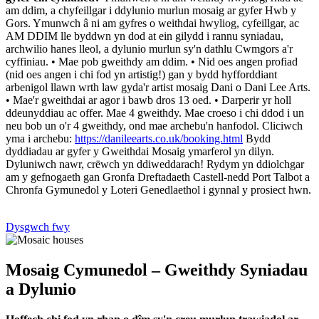
am ddim, a chyfeillgar i ddylunio murlun mosaig ar gyfer Hwb y
Gors. Ymunwch â ni am gyfres o weithdai hwyliog, cyfeillgar, ac
AM DDIM lle byddwn yn dod at ein gilydd i rannu syniadau,
archwilio hanes lleol, a dylunio murlun sy'n dathlu Cwmgors a'r
cyffiniau. • Mae pob gweithdy am ddim. • Nid oes angen profiad
(nid oes angen i chi fod yn artistig!) gan y bydd hyfforddiant
arbenigol llawn wrth law gyda'r artist mosaig Dani o Dani Lee Arts.
• Mae'r gweithdai ar agor i bawb dros 13 oed. • Darperir yr holl
ddeunyddiau ac offer. Mae 4 gweithdy. Mae croeso i chi ddod i un
neu bob un o'r 4 gweithdy, ond mae archebu'n hanfodol. Cliciwch
yma i archebu:
https://danileearts.co.uk/booking.html
Bydd
dyddiadau ar gyfer y Gweithdai Mosaig ymarferol yn dilyn.
Dyluniwch nawr, crëwch yn ddiweddarach! Rydym yn ddiolchgar
am y gefnogaeth gan Gronfa Dreftadaeth Castell-nedd Port Talbot a
Chronfa Gymunedol y Loteri Genedlaethol i gynnal y prosiect hwn.
Dysgwch fwy
Mosaig Cymunedol – Gweithdy Syniadau
a Dylunio