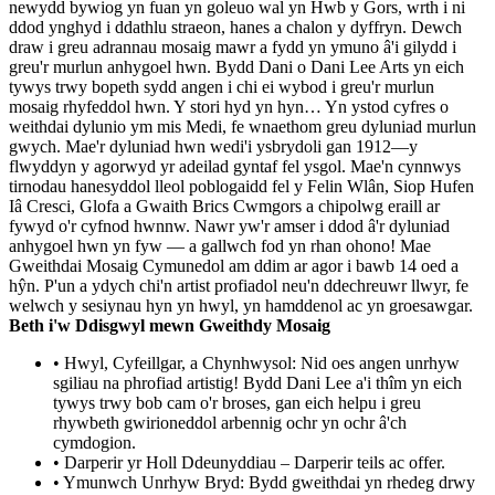
newydd bywiog yn fuan yn goleuo wal yn Hwb y Gors, wrth i ni
ddod ynghyd i ddathlu straeon, hanes a chalon y dyffryn. Dewch
draw i greu adrannau mosaig mawr a fydd yn ymuno â'i gilydd i
greu'r murlun anhygoel hwn. Bydd Dani o Dani Lee Arts yn eich
tywys trwy bopeth sydd angen i chi ei wybod i greu'r murlun
mosaig rhyfeddol hwn. Y stori hyd yn hyn… Yn ystod cyfres o
weithdai dylunio ym mis Medi, fe wnaethom greu dyluniad murlun
gwych. Mae'r dyluniad hwn wedi'i ysbrydoli gan 1912—y
flwyddyn y agorwyd yr adeilad gyntaf fel ysgol. Mae'n cynnwys
tirnodau hanesyddol lleol poblogaidd fel y Felin Wlân, Siop Hufen
Iâ Cresci, Glofa a Gwaith Brics Cwmgors a chipolwg eraill ar
fywyd o'r cyfnod hwnnw. Nawr yw'r amser i ddod â'r dyluniad
anhygoel hwn yn fyw — a gallwch fod yn rhan ohono! Mae
Gweithdai Mosaig Cymunedol am ddim ar agor i bawb 14 oed a
hŷn. P'un a ydych chi'n artist profiadol neu'n ddechreuwr llwyr, fe
welwch y sesiynau hyn yn hwyl, yn hamddenol ac yn groesawgar.
Beth i'w Ddisgwyl mewn Gweithdy Mosaig
• Hwyl, Cyfeillgar, a Chynhwysol: Nid oes angen unrhyw
sgiliau na phrofiad artistig! Bydd Dani Lee a'i thîm yn eich
tywys trwy bob cam o'r broses, gan eich helpu i greu
rhywbeth gwirioneddol arbennig ochr yn ochr â'ch
cymdogion.
• Darperir yr Holl Ddeunyddiau – Darperir teils ac offer.
• Ymunwch Unrhyw Bryd: Bydd gweithdai yn rhedeg drwy