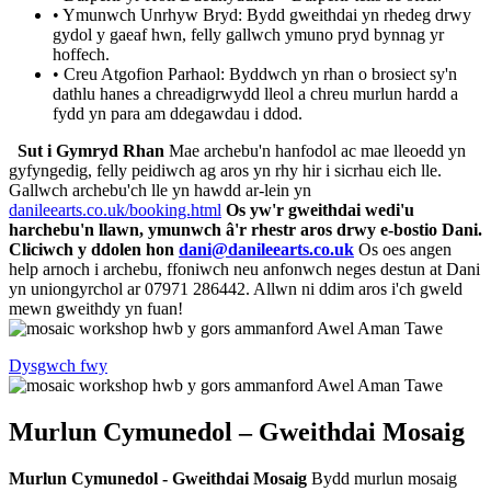
• Ymunwch Unrhyw Bryd: Bydd gweithdai yn rhedeg drwy
gydol y gaeaf hwn, felly gallwch ymuno pryd bynnag yr
hoffech.
• Creu Atgofion Parhaol: Byddwch yn rhan o brosiect sy'n
dathlu hanes a chreadigrwydd lleol a chreu murlun hardd a
fydd yn para am ddegawdau i ddod.
Sut i Gymryd Rhan
Mae archebu'n hanfodol ac mae lleoedd yn
gyfyngedig, felly peidiwch ag aros yn rhy hir i sicrhau eich lle.
Gallwch archebu'ch lle yn hawdd ar-lein yn
danileearts.co.uk/booking.html
Os yw'r gweithdai wedi'u
harchebu'n llawn, ymunwch â'r rhestr aros drwy e-bostio Dani.
Cliciwch y ddolen hon
dani@danileearts.co.uk
Os oes angen
help arnoch i archebu, ffoniwch neu anfonwch neges destun at Dani
yn uniongyrchol ar 07971 286442. Allwn ni ddim aros i'ch gweld
mewn gweithdy yn fuan!
Dysgwch fwy
Murlun Cymunedol – Gweithdai Mosaig
Murlun Cymunedol - Gweithdai Mosaig
Bydd murlun mosaig