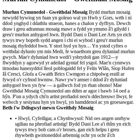
Murlun Cymunedol - Gweithdai Mosaig
Bydd murlun mosaig
newydd bywiog yn fuan yn goleuo wal yn Hwb y Gors, wrth i ni
ddod ynghyd i ddathlu straeon, hanes a chalon y dyffryn. Dewch
draw i greu adrannau mosaig mawr a fydd yn ymuno â'i gilydd i
greu'r murlun anhygoel hwn. Bydd Dani o Dani Lee Arts yn eich
tywys trwy bopeth sydd angen i chi ei wybod i greu'r murlun
mosaig rhyfeddol hwn. Y stori hyd yn hyn… Yn ystod cyfres o
weithdai dylunio ym mis Medi, fe wnaethom greu dyluniad murlun
gwych. Mae'r dyluniad hwn wedi'i ysbrydoli gan 1912—y
flwyddyn y agorwyd yr adeilad gyntaf fel ysgol. Mae'n cynnwys
tirnodau hanesyddol lleol poblogaidd fel y Felin Wlân, Siop Hufen
Iâ Cresci, Glofa a Gwaith Brics Cwmgors a chipolwg eraill ar
fywyd o'r cyfnod hwnnw. Nawr yw'r amser i ddod â'r dyluniad
anhygoel hwn yn fyw — a gallwch fod yn rhan ohono! Mae
Gweithdai Mosaig Cymunedol am ddim ar agor i bawb 14 oed a
hŷn. P'un a ydych chi'n artist profiadol neu'n ddechreuwr llwyr, fe
welwch y sesiynau hyn yn hwyl, yn hamddenol ac yn groesawgar.
Beth i'w Ddisgwyl mewn Gweithdy Mosaig
• Hwyl, Cyfeillgar, a Chynhwysol: Nid oes angen unrhyw
sgiliau na phrofiad artistig! Bydd Dani Lee a'i thîm yn eich
tywys trwy bob cam o'r broses, gan eich helpu i greu
rhywbeth gwirioneddol arbennig ochr yn ochr â'ch