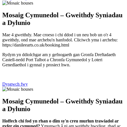
Mosaig Cymunedol – Gweithdy Syniadau
a Dylunio
Mae 4 gweithdy. Mae croeso i chi ddod i un neu bob un o'r 4
gweithdy, ond mae archebu'n hanfodol. Cliciwch yma i archebu:
https://danileearts.co.uk/booking.html
Rydym yn ddiolchgar am y gefnogaeth gan Gronfa Dreftadaeth
Castell-nedd Port Talbot a Chronfa Gymunedol y Loteri
Genedlaethol i gynnal y prosiect hwn.
Dysgwch fwy
Mosaig Cymunedol – Gweithdy Syniadau
a Dylunio
Hoffech chi fod yn rhan o dîm sy'n creu murlun trawiadol ar
gyfer ein cymuned?
Ymunwch â ni am weithdy hwyliog, rhad ac