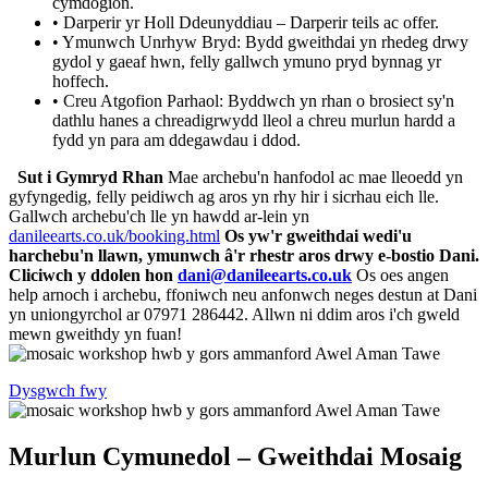
cymdogion.
• Darperir yr Holl Ddeunyddiau – Darperir teils ac offer.
• Ymunwch Unrhyw Bryd: Bydd gweithdai yn rhedeg drwy
gydol y gaeaf hwn, felly gallwch ymuno pryd bynnag yr
hoffech.
• Creu Atgofion Parhaol: Byddwch yn rhan o brosiect sy'n
dathlu hanes a chreadigrwydd lleol a chreu murlun hardd a
fydd yn para am ddegawdau i ddod.
Sut i Gymryd Rhan
Mae archebu'n hanfodol ac mae lleoedd yn
gyfyngedig, felly peidiwch ag aros yn rhy hir i sicrhau eich lle.
Gallwch archebu'ch lle yn hawdd ar-lein yn
danileearts.co.uk/booking.html
Os yw'r gweithdai wedi'u
harchebu'n llawn, ymunwch â'r rhestr aros drwy e-bostio Dani.
Cliciwch y ddolen hon
dani@danileearts.co.uk
Os oes angen
help arnoch i archebu, ffoniwch neu anfonwch neges destun at Dani
yn uniongyrchol ar 07971 286442. Allwn ni ddim aros i'ch gweld
mewn gweithdy yn fuan!
Dysgwch fwy
Murlun Cymunedol – Gweithdai Mosaig