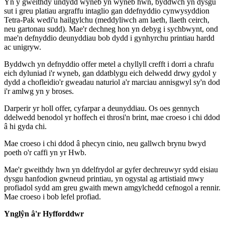
Yn y gweithdy undydd wyneb yn wyneb hwn, byddwch yn dysgu
sut i greu platiau argraffu intaglio gan ddefnyddio cynwysyddion
Tetra-Pak wedi'u hailgylchu (meddyliwch am laeth, llaeth ceirch,
neu gartonau sudd). Mae'r dechneg hon yn debyg i sychbwynt, ond
mae'n defnyddio deunyddiau bob dydd i gynhyrchu printiau hardd
ac unigryw.
Byddwch yn defnyddio offer metel a chyllyll crefft i dorri a chrafu
eich dyluniad i'r wyneb, gan ddatblygu eich delwedd drwy gydol y
dydd a chofleidio'r gweadau naturiol a'r marciau annisgwyl sy'n dod
i'r amlwg yn y broses.
Darperir yr holl offer, cyfarpar a deunyddiau. Os oes gennych
ddelwedd benodol yr hoffech ei throsi'n brint, mae croeso i chi ddod
â hi gyda chi.
Mae croeso i chi ddod â phecyn cinio, neu gallwch brynu bwyd
poeth o'r caffi yn yr Hwb.
Mae'r gweithdy hwn yn ddelfrydol ar gyfer dechreuwyr sydd eisiau
dysgu hanfodion gwneud printiau, yn ogystal ag artistiaid mwy
profiadol sydd am greu gwaith mewn amgylchedd cefnogol a rennir.
Mae croeso i bob lefel profiad.
Ynglŷn â'r Hyfforddwr