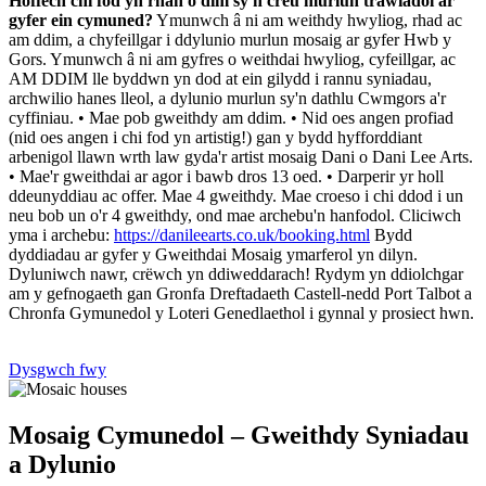
Hoffech chi fod yn rhan o dîm sy'n creu murlun trawiadol ar
gyfer ein cymuned?
Ymunwch â ni am weithdy hwyliog, rhad ac
am ddim, a chyfeillgar i ddylunio murlun mosaig ar gyfer Hwb y
Gors. Ymunwch â ni am gyfres o weithdai hwyliog, cyfeillgar, ac
AM DDIM lle byddwn yn dod at ein gilydd i rannu syniadau,
archwilio hanes lleol, a dylunio murlun sy'n dathlu Cwmgors a'r
cyffiniau. • Mae pob gweithdy am ddim. • Nid oes angen profiad
(nid oes angen i chi fod yn artistig!) gan y bydd hyfforddiant
arbenigol llawn wrth law gyda'r artist mosaig Dani o Dani Lee Arts.
• Mae'r gweithdai ar agor i bawb dros 13 oed. • Darperir yr holl
ddeunyddiau ac offer. Mae 4 gweithdy. Mae croeso i chi ddod i un
neu bob un o'r 4 gweithdy, ond mae archebu'n hanfodol. Cliciwch
yma i archebu:
https://danileearts.co.uk/booking.html
Bydd
dyddiadau ar gyfer y Gweithdai Mosaig ymarferol yn dilyn.
Dyluniwch nawr, crëwch yn ddiweddarach! Rydym yn ddiolchgar
am y gefnogaeth gan Gronfa Dreftadaeth Castell-nedd Port Talbot a
Chronfa Gymunedol y Loteri Genedlaethol i gynnal y prosiect hwn.
Dysgwch fwy
Mosaig Cymunedol – Gweithdy Syniadau
a Dylunio