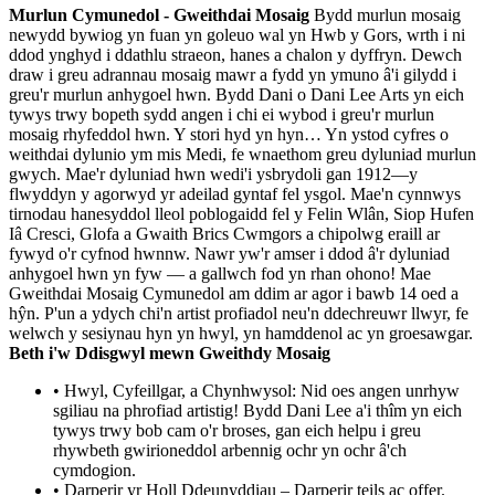
Murlun Cymunedol - Gweithdai Mosaig
Bydd murlun mosaig
newydd bywiog yn fuan yn goleuo wal yn Hwb y Gors, wrth i ni
ddod ynghyd i ddathlu straeon, hanes a chalon y dyffryn. Dewch
draw i greu adrannau mosaig mawr a fydd yn ymuno â'i gilydd i
greu'r murlun anhygoel hwn. Bydd Dani o Dani Lee Arts yn eich
tywys trwy bopeth sydd angen i chi ei wybod i greu'r murlun
mosaig rhyfeddol hwn. Y stori hyd yn hyn… Yn ystod cyfres o
weithdai dylunio ym mis Medi, fe wnaethom greu dyluniad murlun
gwych. Mae'r dyluniad hwn wedi'i ysbrydoli gan 1912—y
flwyddyn y agorwyd yr adeilad gyntaf fel ysgol. Mae'n cynnwys
tirnodau hanesyddol lleol poblogaidd fel y Felin Wlân, Siop Hufen
Iâ Cresci, Glofa a Gwaith Brics Cwmgors a chipolwg eraill ar
fywyd o'r cyfnod hwnnw. Nawr yw'r amser i ddod â'r dyluniad
anhygoel hwn yn fyw — a gallwch fod yn rhan ohono! Mae
Gweithdai Mosaig Cymunedol am ddim ar agor i bawb 14 oed a
hŷn. P'un a ydych chi'n artist profiadol neu'n ddechreuwr llwyr, fe
welwch y sesiynau hyn yn hwyl, yn hamddenol ac yn groesawgar.
Beth i'w Ddisgwyl mewn Gweithdy Mosaig
• Hwyl, Cyfeillgar, a Chynhwysol: Nid oes angen unrhyw
sgiliau na phrofiad artistig! Bydd Dani Lee a'i thîm yn eich
tywys trwy bob cam o'r broses, gan eich helpu i greu
rhywbeth gwirioneddol arbennig ochr yn ochr â'ch
cymdogion.
• Darperir yr Holl Ddeunyddiau – Darperir teils ac offer.