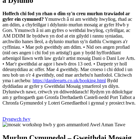
a Dylunio
Hoffech chi fod yn rhan o dîm sy'n creu murlun trawiadol ar
gyfer ein cymuned?
Ymunwch â ni am weithdy hwyliog, rhad ac
am ddim, a chyfeillgar i ddylunio murlun mosaig ar gyfer Hwb y
Gors. Ymunwch â ni am gyfres o weithdai hwyliog, cyfeillgar, ac
AM DDIM lle byddwn yn dod at ein gilydd i rannu syniadau,
archwilio hanes lleol, a dylunio murlun sy'n dathlu Cwmgors a'r
cyffiniau. • Mae pob gweithdy am ddim. • Nid oes angen profiad
(nid oes angen i chi fod yn artistig!) gan y bydd hyfforddiant
arbenigol llawn wrth law gyda'r artist mosaig Dani o Dani Lee Arts.
• Mae'r gweithdai ar agor i bawb dros 13 oed. • Darperir yr holl
ddeunyddiau ac offer. Mae 4 gweithdy. Mae croeso i chi ddod i un
neu bob un o'r 4 gweithdy, ond mae archebu'n hanfodol. Cliciwch
yma i archebu:
https://danileearts.co.uk/booking.html
Bydd
dyddiadau ar gyfer y Gweithdai Mosaig ymarferol yn dilyn.
Dyluniwch nawr, crëwch yn ddiweddarach! Rydym yn ddiolchgar
am y gefnogaeth gan Gronfa Dreftadaeth Castell-nedd Port Talbot a
Chronfa Gymunedol y Loteri Genedlaethol i gynnal y prosiect hwn.
Dysgwch fwy
Murlun Cymunedol – Gweithdai Mosaig