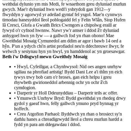
weithdai dylunio ym mis Medi, fe wnaethom greu dyluniad murlun
gwych. Mae'r dyluniad hwn wedi'i ysbrydoli gan 1912—y
flwyddyn y agorwyd yr adeilad gyntaf fel ysgol. Mae'n cynnwys
tirnodau hanesyddol lleol poblogaidd fel y Felin Wlân, Siop Hufen
Iâ Cresci, Glofa a Gwaith Brics Cwmgors a chipolwg eraill ar
fywyd o'r cyfnod hwnnw. Nawr yw'r amser i ddod â'r dyluniad
anhygoel hwn yn fyw — a gallwch fod yn rhan ohono! Mae
Gweithdai Mosaig Cymunedol am ddim ar agor i bawb 14 oed a
hŷn. P'un a ydych chi'n artist profiadol neu'n ddechreuwr llwyr, fe
welwch y sesiynau hyn yn hwyl, yn hamddenol ac yn groesawgar.
Beth i'w Ddisgwyl mewn Gweithdy Mosaig
• Hwyl, Cyfeillgar, a Chynhwysol: Nid oes angen unrhyw
sgiliau na phrofiad artistig! Bydd Dani Lee a'i thîm yn eich
tywys trwy bob cam o'r broses, gan eich helpu i greu
rhywbeth gwirioneddol arbennig ochr yn ochr â'ch
cymdogion.
• Darperir yr Holl Ddeunyddiau – Darperir teils ac offer.
• Ymunwch Unrhyw Bryd: Bydd gweithdai yn rhedeg drwy
gydol y gaeaf hwn, felly gallwch ymuno pryd bynnag yr
hoffech.
• Creu Atgofion Parhaol: Byddwch yn rhan o brosiect sy'n
dathlu hanes a chreadigrwydd lleol a chreu murlun hardd a
fydd yn para am ddegawdau i ddod.