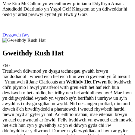
Mae Eira McCallum yn wneuthurwr printiau o Ddyffryn Aman.
Astudiodd Ddarlunio yn Ysgol Gelf Kingston ac yn ddiweddar hi
oedd yr artist preswyl cyntaf yn Hwb y Gors.
Dysgwch fwy
Gweithdy Rush Hat
£60
Treuliwch ddiwrnod yn dysgu technegau gwaith brwyn
traddodiadol i wneud eich het eich hun wedi'i gwneud yn ôl mesur!
Ymunwch â Jane Claricoats am
Weithdy Het Frwyn
lle byddwch
chi'n plymio i hwyl ymarferol wrth greu eich het haf eich hun -
dewiswch o het arddio, het trilby neu het arddull cwchwr! Mae hwn
yn ddigwyddiad wyneb yn wyneb sy'n berffaith i unrhyw un sy'n
awyddus i ddysgu sgiliau newydd. Nid oes angen profiad, dim ond
dewch â'ch brwdfrydedd a pharatowch i wneud rhywbeth hardd,
mewn pryd ar gyfer yr haf. Ac eithrio matiau, mae eitemau brwyn
yn cael eu gwneud ar fowld. Felly byddwch yn gwneud eich mowld
het eich hun cyn y gweithdy ac yn ei ddwyn gyda chi i'w
ddefnyddio ar y diwrnod. Darperir cyfarwyddiadau llawn ar gyfer