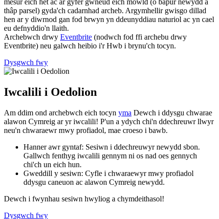
mesur eich het ac ar gyfer gwneud eich mowld (o bapur newydd a
thâp parsel) gyda'ch cadarnhad archeb. Argymhellir gwisgo dillad
hen ar y diwrnod gan fod brwyn yn ddeunyddiau naturiol ac yn cael
eu defnyddio'n llaith.
Archebwch drwy
Eventbrite
(nodwch fod ffi archebu drwy
Eventbrite) neu galwch heibio i'r Hwb i brynu'ch tocyn.
Dysgwch fwy
Iwcalili i Oedolion
Am ddim ond archebwch eich tocyn
yma
Dewch i ddysgu chwarae
alawon Cymreig ar yr iwcalili! P'un a ydych chi'n ddechreuwr llwyr
neu'n chwaraewr mwy profiadol, mae croeso i bawb.
Hanner awr gyntaf: Sesiwn i ddechreuwyr newydd sbon.
Gallwch fenthyg iwcalili gennym ni os nad oes gennych
chi'ch un eich hun.
Gweddill y sesiwn: Cyfle i chwaraewyr mwy profiadol
ddysgu caneuon ac alawon Cymreig newydd.
Dewch i fwynhau sesiwn hwyliog a chymdeithasol!
Dysgwch fwy