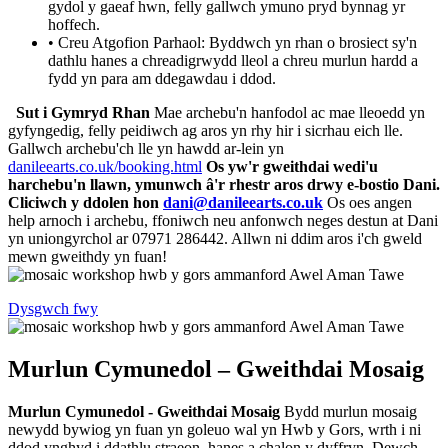
gydol y gaeaf hwn, felly gallwch ymuno pryd bynnag yr
hoffech.
• Creu Atgofion Parhaol: Byddwch yn rhan o brosiect sy'n
dathlu hanes a chreadigrwydd lleol a chreu murlun hardd a
fydd yn para am ddegawdau i ddod.
Sut i Gymryd Rhan
Mae archebu'n hanfodol ac mae lleoedd yn
gyfyngedig, felly peidiwch ag aros yn rhy hir i sicrhau eich lle.
Gallwch archebu'ch lle yn hawdd ar-lein yn
danileearts.co.uk/booking.html
Os yw'r gweithdai wedi'u
harchebu'n llawn, ymunwch â'r rhestr aros drwy e-bostio Dani.
Cliciwch y ddolen hon
dani@danileearts.co.uk
Os oes angen
help arnoch i archebu, ffoniwch neu anfonwch neges destun at Dani
yn uniongyrchol ar 07971 286442. Allwn ni ddim aros i'ch gweld
mewn gweithdy yn fuan!
Dysgwch fwy
Murlun Cymunedol – Gweithdai Mosaig
Murlun Cymunedol - Gweithdai Mosaig
Bydd murlun mosaig
newydd bywiog yn fuan yn goleuo wal yn Hwb y Gors, wrth i ni
ddod ynghyd i ddathlu straeon, hanes a chalon y dyffryn. Dewch