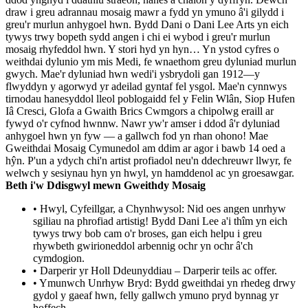
draw i greu adrannau mosaig mawr a fydd yn ymuno â'i gilydd i
greu'r murlun anhygoel hwn. Bydd Dani o Dani Lee Arts yn eich
tywys trwy bopeth sydd angen i chi ei wybod i greu'r murlun
mosaig rhyfeddol hwn. Y stori hyd yn hyn… Yn ystod cyfres o
weithdai dylunio ym mis Medi, fe wnaethom greu dyluniad murlun
gwych. Mae'r dyluniad hwn wedi'i ysbrydoli gan 1912—y
flwyddyn y agorwyd yr adeilad gyntaf fel ysgol. Mae'n cynnwys
tirnodau hanesyddol lleol poblogaidd fel y Felin Wlân, Siop Hufen
Iâ Cresci, Glofa a Gwaith Brics Cwmgors a chipolwg eraill ar
fywyd o'r cyfnod hwnnw. Nawr yw'r amser i ddod â'r dyluniad
anhygoel hwn yn fyw — a gallwch fod yn rhan ohono! Mae
Gweithdai Mosaig Cymunedol am ddim ar agor i bawb 14 oed a
hŷn. P'un a ydych chi'n artist profiadol neu'n ddechreuwr llwyr, fe
welwch y sesiynau hyn yn hwyl, yn hamddenol ac yn groesawgar.
Beth i'w Ddisgwyl mewn Gweithdy Mosaig
• Hwyl, Cyfeillgar, a Chynhwysol: Nid oes angen unrhyw
sgiliau na phrofiad artistig! Bydd Dani Lee a'i thîm yn eich
tywys trwy bob cam o'r broses, gan eich helpu i greu
rhywbeth gwirioneddol arbennig ochr yn ochr â'ch
cymdogion.
• Darperir yr Holl Ddeunyddiau – Darperir teils ac offer.
• Ymunwch Unrhyw Bryd: Bydd gweithdai yn rhedeg drwy
gydol y gaeaf hwn, felly gallwch ymuno pryd bynnag yr
hoffech.