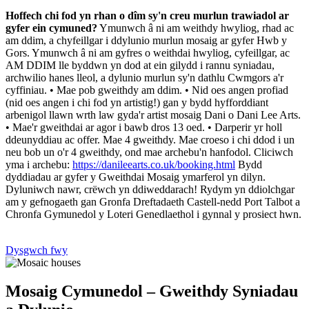
Hoffech chi fod yn rhan o dîm sy'n creu murlun trawiadol ar
gyfer ein cymuned?
Ymunwch â ni am weithdy hwyliog, rhad ac
am ddim, a chyfeillgar i ddylunio murlun mosaig ar gyfer Hwb y
Gors. Ymunwch â ni am gyfres o weithdai hwyliog, cyfeillgar, ac
AM DDIM lle byddwn yn dod at ein gilydd i rannu syniadau,
archwilio hanes lleol, a dylunio murlun sy'n dathlu Cwmgors a'r
cyffiniau. • Mae pob gweithdy am ddim. • Nid oes angen profiad
(nid oes angen i chi fod yn artistig!) gan y bydd hyfforddiant
arbenigol llawn wrth law gyda'r artist mosaig Dani o Dani Lee Arts.
• Mae'r gweithdai ar agor i bawb dros 13 oed. • Darperir yr holl
ddeunyddiau ac offer. Mae 4 gweithdy. Mae croeso i chi ddod i un
neu bob un o'r 4 gweithdy, ond mae archebu'n hanfodol. Cliciwch
yma i archebu:
https://danileearts.co.uk/booking.html
Bydd
dyddiadau ar gyfer y Gweithdai Mosaig ymarferol yn dilyn.
Dyluniwch nawr, crëwch yn ddiweddarach! Rydym yn ddiolchgar
am y gefnogaeth gan Gronfa Dreftadaeth Castell-nedd Port Talbot a
Chronfa Gymunedol y Loteri Genedlaethol i gynnal y prosiect hwn.
Dysgwch fwy
Mosaig Cymunedol – Gweithdy Syniadau